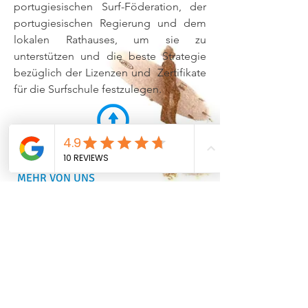
portugiesischen Surf-Föderation, der
portugiesischen Regierung und dem
lokalen Rathauses, um sie zu
unterstützen und die beste Strategie
bezüglich der Lizenzen und Zertifikate
für die Surfschule festzulegen.
MORE STUFF
MEHR VON UNS
SURF + YOGA
GALLERIE
FAQ
BLOG
RIPAR COMMUNITY