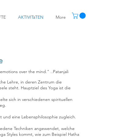
FTE
AKTIVITäTEN
More
e
s/emotions over the mind.” ..Patanjali
sche Lehre, in deren Zentrum die
ele steht. Hauptziel des Yoga ist die
lte sich in verschiedenen spirituellen
eg.
st und eine Lebensphilosophie zugleich.
hiedene Techniken angewendet, welche
a Styles kommt, wie zum Beispiel Hatha