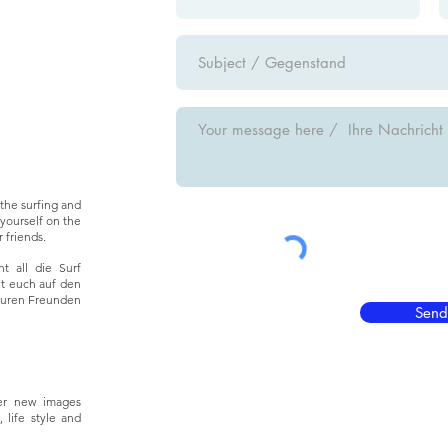
the surfing and
yourself on the
 friends.
t all die Surf
ht euch auf den
euren Freunden
Send
er new images
 life style and