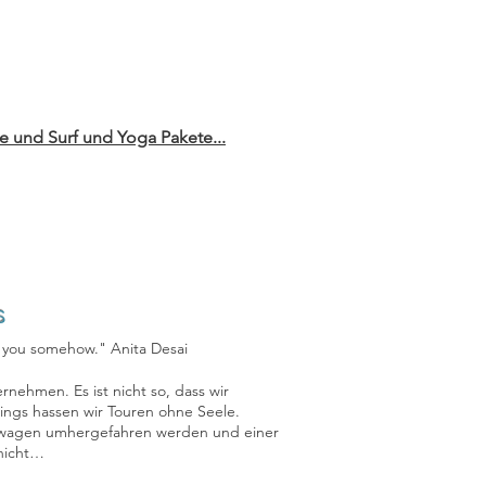
e und Surf und Yoga Pakete...
s
f you somehow."
Anita Desai
rnehmen. Es ist nicht so, dass wir
dings hassen wir Touren ohne Seele.
enwagen umhergefahren werden und einer
 nicht…