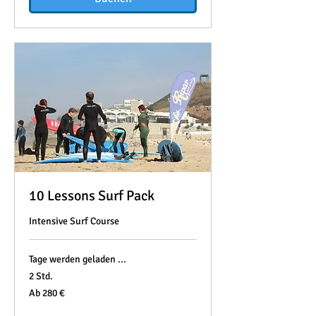
10 Lessons Surf Pack
Intensive Surf Course
Tage werden geladen ...
2 Std.
Ab
Ab 280 €
280
Euro