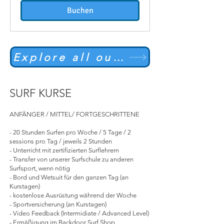
Buchen
Explore all our Surf Lessons options
SURF KURSE
ANFÄNGER / MITTEL/ FORTGESCHRITTENE
- 20 Stunden Surfen pro Woche / 5 Tage / 2
sessions pro Tag / jeweils 2 Stunden
- Unterricht mit zertifizierten Surflehrern
- Transfer von unserer Surfschule zu anderen
Surfsport, wenn nötig
- Bord und Wetsuit für den ganzen Tag (an
Kurstagen)
- kostenlose Ausrüstung während der Woche
- Sportversicherung (an Kurstagen)
- Video Feedback (Intermidiate / Advanced Level)
- Ermäßigung im Backdoor Surf Shop