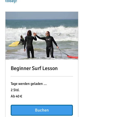
today!
Beginner Surf Lesson
Tage werden geladen ...
2 Std.
Ab
Ab 40 €
40
Euro
Buchen