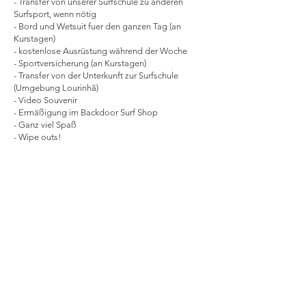
- Transfer von unserer Surfschule zu anderen
Surfsport, wenn nötig
- Bord und Wetsuit fuer den ganzen Tag (an
Kurstagen)
- kostenlose Ausrüstung während der Woche
- Sportversicherung (an Kurstagen)
- Transfer von der Unterkunft zur Surfschule
(Umgebung Lourinhã)
- Video Souvenir
- Ermäßigung im Backdoor Surf Shop
- Ganz viel Spaß
- Wipe outs!