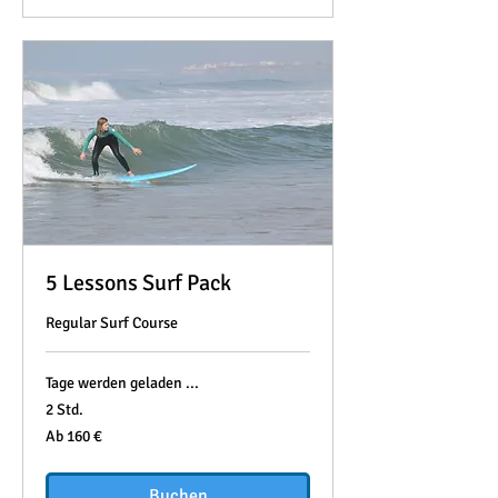
5 Lessons Surf Pack
Regular Surf Course
Tage werden geladen ...
2 Std.
Ab
Ab 160 €
160
Euro
Buchen