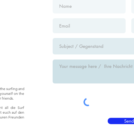
the surfing and
yourself on the
 friends.
t all die Surf
ht euch auf den
euren Freunden
Send