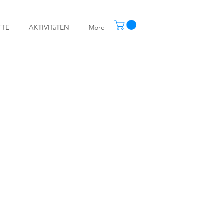
FTE
AKTIVITäTEN
More